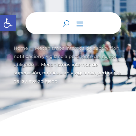
Abrir barra de herramientas
Home
Mecanismos internos de supervisión,
9
notificación y vigilancia pertinente del sujeto
obligado
Mecanismos internos de
9
supervisión, notificación y vigilancia pertinente
del sujeto obligado