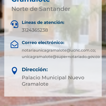
Norte de Santander
Líneas de atención:

3124365238
Correo electrónico:

notariaunicagramalote@ucnc.com.co;
unicagramalote@supernotariado.gov.co
Dirección:

Palacio Municipal Nuevo
Gramalote