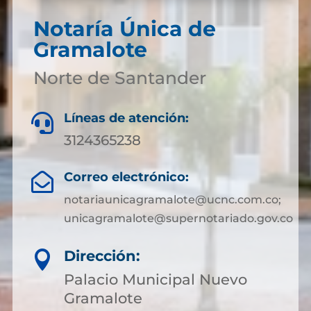
Notaría Única de
Gramalote
Norte de Santander
Líneas de atención:

3124365238
Correo electrónico:

notariaunicagramalote@ucnc.com.co;
unicagramalote@supernotariado.gov.co
Dirección:

Palacio Municipal Nuevo
Gramalote