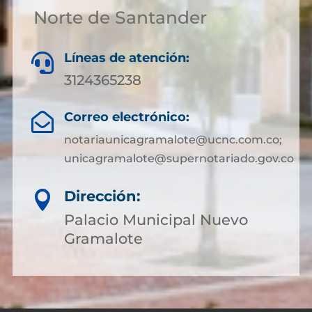
Norte de Santander
Líneas de atención:

3124365238
Correo electrónico:

notariaunicagramalote@ucnc.com.co;
unicagramalote@supernotariado.gov.co
Dirección:

Palacio Municipal Nuevo
Gramalote