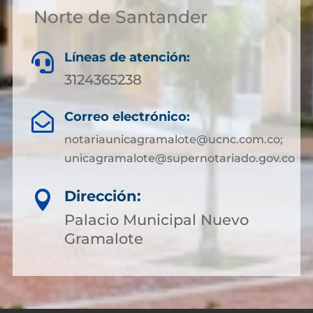
Norte de Santander
Líneas de atención:

3124365238
Correo electrónico:

notariaunicagramalote@ucnc.com.co;
unicagramalote@supernotariado.gov.co
Dirección:

Palacio Municipal Nuevo
Gramalote