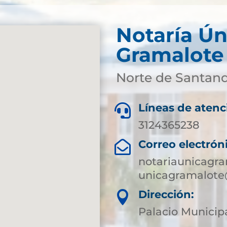
Notaría Ún
Gramalote
Norte de Santan
Líneas de atenc

3124365238
Correo electrón

notariaunicagr
unicagramalote
Dirección:

Palacio Municip