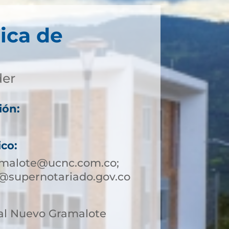
ica de
der
ión:
ico:
amalote@ucnc.com.co;
@supernotariado.gov.co
al Nuevo Gramalote