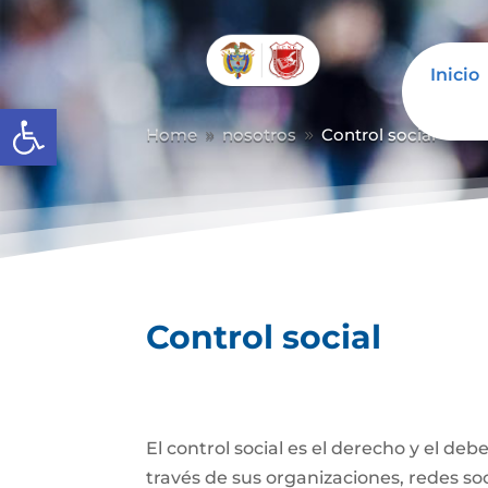
Inicio
Abrir barra de herramientas
Home
nosotros
Control social
9
9
Control social
El control social es el derecho y el de
través de sus organizaciones, redes soci