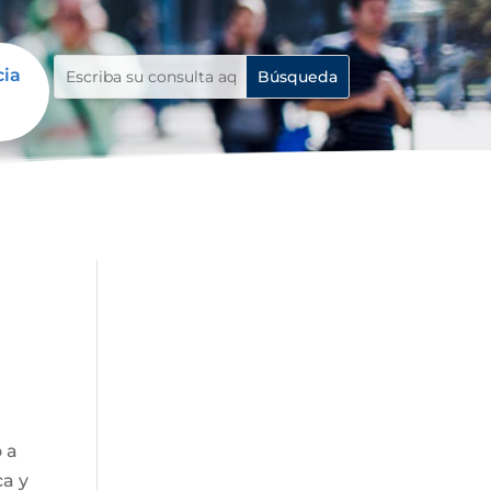
cia
o a
ca y