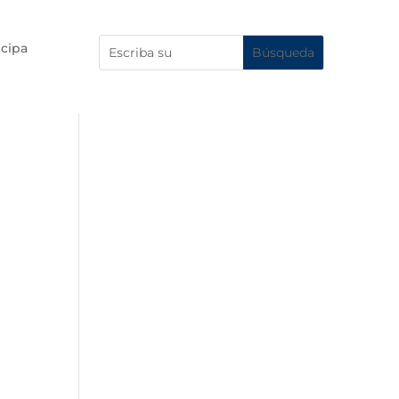
icipa
n