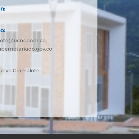
n:
o:
lote@ucnc.com.co;
pernotariado.gov.co
Nuevo Gramalote