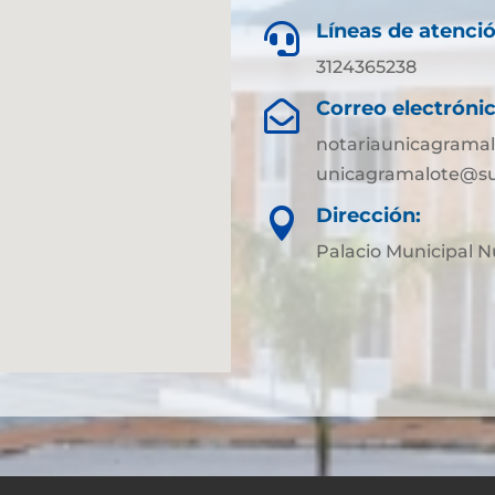
Líneas de atenció

3124365238
Correo electrónic

notariaunicagrama
unicagramalote@su
Dirección:

Palacio Municipal 