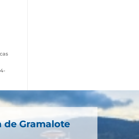
icas
54-
a de Gramalote