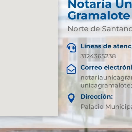
Notaría Ún
Gramalote
Norte de Santan
Líneas de atenc

3124365238
Correo electrón

notariaunicagr
unicagramalote
Dirección:

Palacio Municip