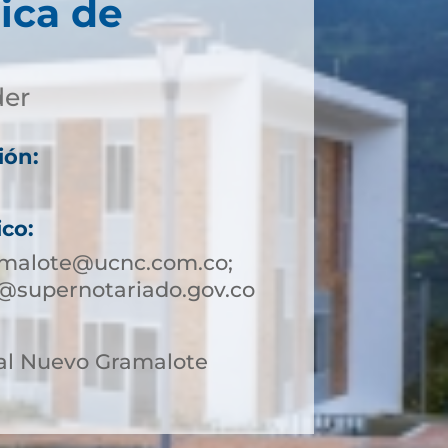
ica de
der
ión:
ico:
amalote@ucnc.com.co;
@supernotariado.gov.co
al Nuevo Gramalote