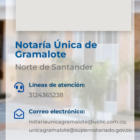
Notaría Única de
Gramalote
Norte de Santander
Líneas de atención:

3124365238
Correo electrónico:

notariaunicagramalote@ucnc.com.co;
unicagramalote@supernotariado.gov.co