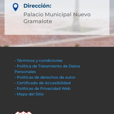
Dirección:

Palacio Municipal Nuevo
Gramalote
• Términos y condiciones
• Política de Tratamiento de Datos
Personales
• Políticas de derechos de autor
• Certificado de Accesibilidad
• Políticas de Privacidad Web
• Mapa del Sitio