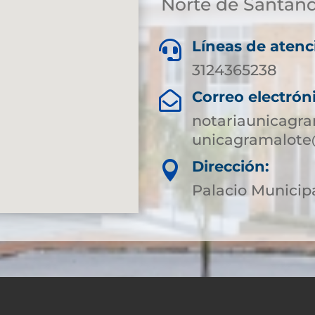
Norte de Santan
Líneas de atenc

3124365238
Correo electrón

notariaunicagr
unicagramalote
Dirección:

Palacio Municip