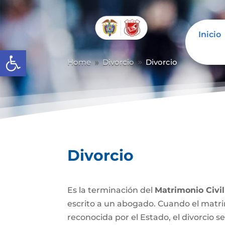
Inicio
Abrir barra de herramientas
Home
Divorcio
Divorcio
9
9
Divorcio
Es la terminación del
Matrimonio Civil
escrito a un abogado. Cuando el matrim
reconocida por el Estado, el divorcio se