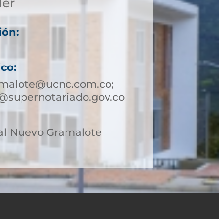
der
ión:
ico:
amalote@ucnc.com.co;
@supernotariado.gov.co
al Nuevo Gramalote