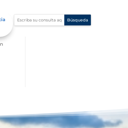
cia
én