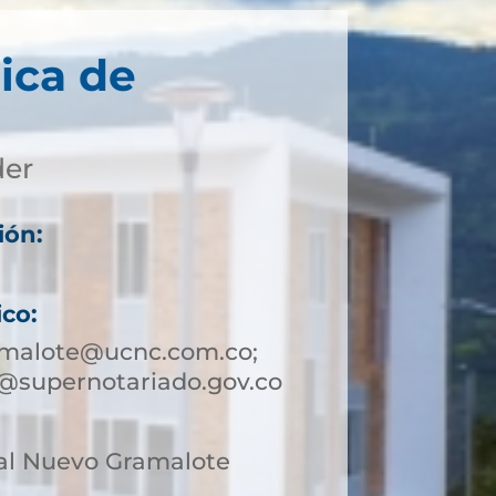
ica de
der
ión:
ico:
amalote@ucnc.com.co;
@supernotariado.gov.co
al Nuevo Gramalote