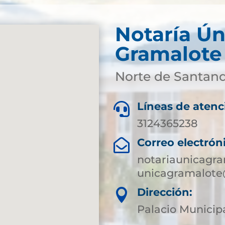
Notaría Ún
Gramalote
Norte de Santan
Líneas de atenc

3124365238
Correo electrón

notariaunicagr
unicagramalote
Dirección:

Palacio Municip