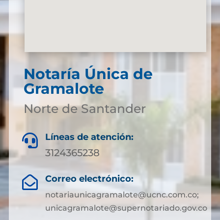
Notaría Única de
Gramalote
Norte de Santander
Líneas de atención:

3124365238
Correo electrónico:

notariaunicagramalote@ucnc.com.co;
unicagramalote@supernotariado.gov.co