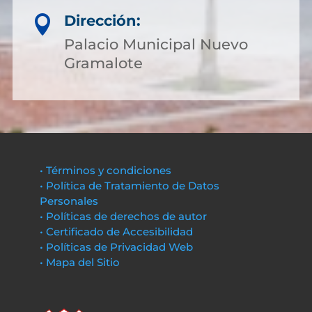
Dirección:

Palacio Municipal Nuevo
Gramalote
• Términos y condiciones
• Política de Tratamiento de Datos
Personales
• Políticas de derechos de autor
• Certificado de Accesibilidad
• Políticas de Privacidad Web
• Mapa del Sitio