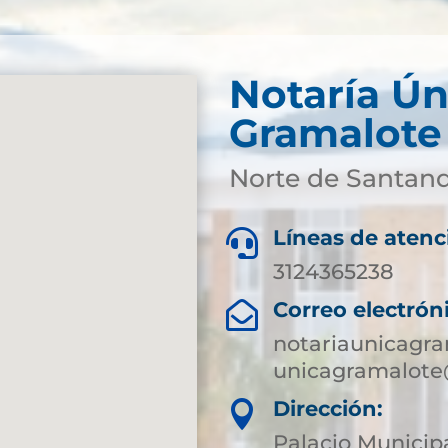
Notaría Ún
Gramalote
Norte de Santan
Líneas de atenc

3124365238
Correo electrón

notariaunicagr
unicagramalote
Dirección:

Palacio Municip