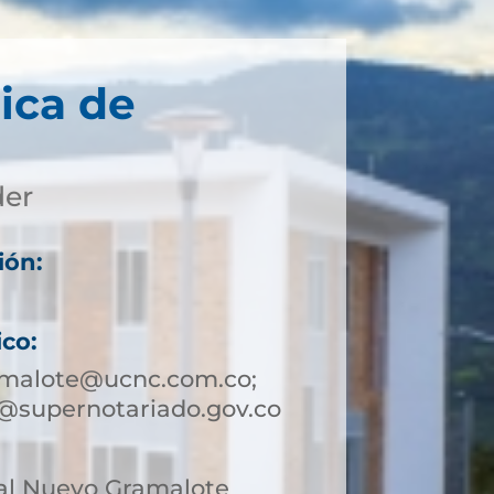
ica de
der
ión:
ico:
amalote@ucnc.com.co;
@supernotariado.gov.co
al Nuevo Gramalote