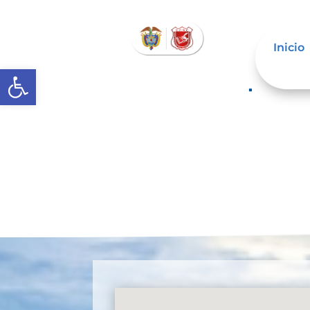
Inicio
Abrir barra de herramientas
Normatividad especial q