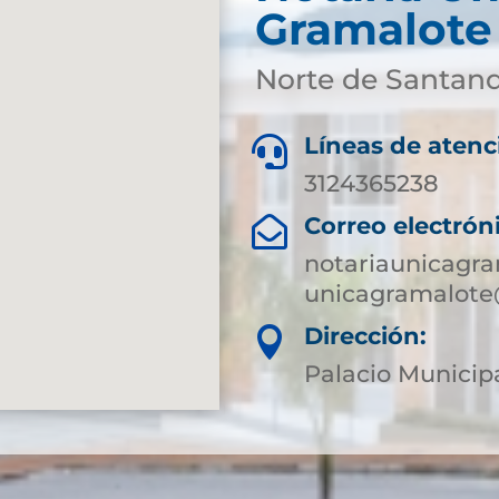
Gramalote
Norte de Santan
Líneas de atenc

3124365238
Correo electrón

notariaunicagr
unicagramalote
Dirección:

Palacio Municip