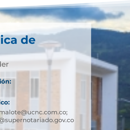
ica de
der
ión:
ico:
amalote@ucnc.com.co;
@supernotariado.gov.co