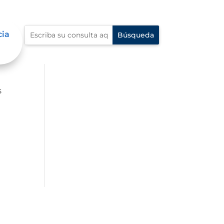
cia
s