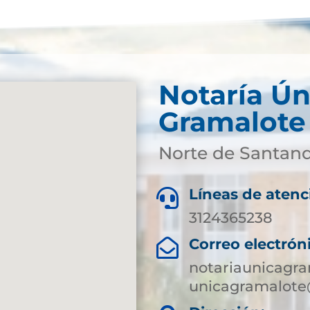
Notaría Ún
Gramalote
Norte de Santan
Líneas de atenc

3124365238
Correo electrón

notariaunicagr
unicagramalote